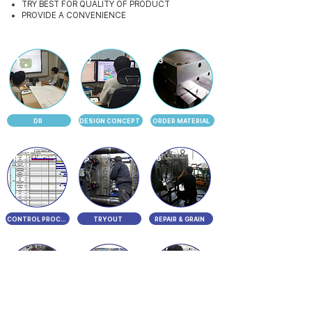
TRY BEST FOR QUALITY OF PRODUCT
PROVIDE A CONVENIENCE
1
2
3
DR
DESIGN CONCEPT
ORDER MATERIAL
4
5
6
CONTROL PROCESS
TRYOUT
REPAIR & GRAIN
7
8
9