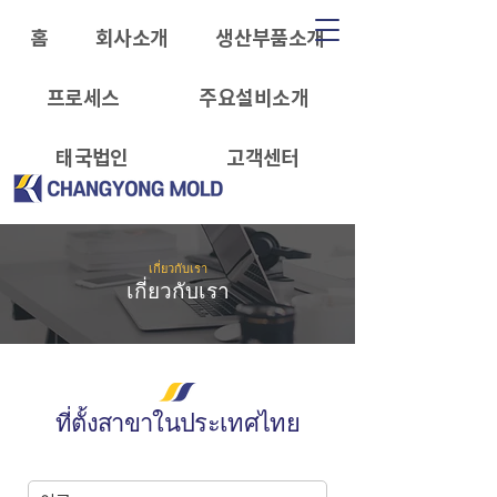
홈
회사소개
생산부품소개
프로세스
주요설비소개
태국법인
고객센터
เกี่ยวกับเรา
เกี่ยวกับเรา
ที่ตั้งสาขาในประเทศไทย